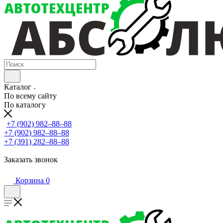
Каталог
По всему сайту
По каталогу
+7 (902) 982‒88‒88
+7 (902) 982‒88‒88
+7 (391) 282‒88‒88
Заказать звонок
Корзина
0