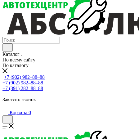
Каталог
По всему сайту
По каталогу
+7 (902) 982‒88‒88
+7 (902) 982‒88‒88
+7 (391) 282‒88‒88
Заказать звонок
Корзина
0