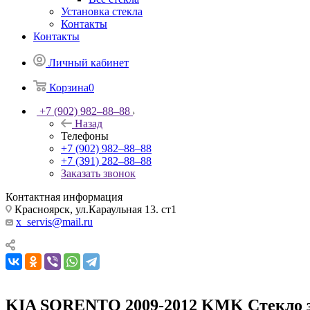
Установка стекла
Контакты
Контакты
Личный кабинет
Корзина
0
+7 (902) 982‒88‒88
Назад
Телефоны
+7 (902) 982‒88‒88
+7 (391) 282‒88‒88
Заказать звонок
Контактная информация
Красноярск, ул.Караульная 13. ст1
x_servis@mail.ru
KIA SORENTO 2009-2012 KMK Стекло з