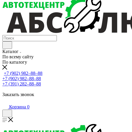
Каталог
По всему сайту
По каталогу
+7 (902) 982‒88‒88
+7 (902) 982‒88‒88
+7 (391) 282‒88‒88
Заказать звонок
Корзина
0