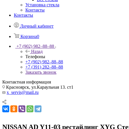
Установка стекла
Контакты
Контакты
Личный кабинет
Корзина
0
+7 (902) 982‒88‒88
Назад
Телефоны
+7 (902) 982‒88‒88
+7 (391) 282‒88‒88
Заказать звонок
Контактная информация
Красноярск, ул.Караульная 13. ст1
x_servis@mail.ru
NISSAN AD Y11-03 рестайлинг XYG Стек