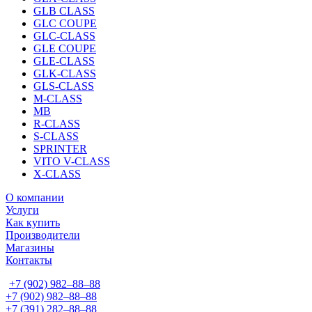
GLB CLASS
GLC COUPE
GLC-CLASS
GLE COUPE
GLE-CLASS
GLK-CLASS
GLS-CLASS
M-CLASS
MB
R-CLASS
S-CLASS
SPRINTER
VITO V-CLASS
X-CLASS
О компании
Услуги
Как купить
Производители
Магазины
Контакты
+7 (902) 982‒88‒88
+7 (902) 982‒88‒88
+7 (391) 282‒88‒88