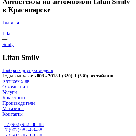
Автостекла на автомобили Lifan Smily
в Красноярске
Главная
—
Lifan
—
Smily
Lifan Smily
Выбрать другую модель
Годы выпуска:
2008 - 2018 I (320), I (330) рестайлинг
Хэтчбек 5 дв
О компании
Услуги
Как купить
Производители
Магазины
Контакты
+7 (902) 982‒88‒88
+7 (902) 982‒88‒88
+7 (391) 282‒88‒88