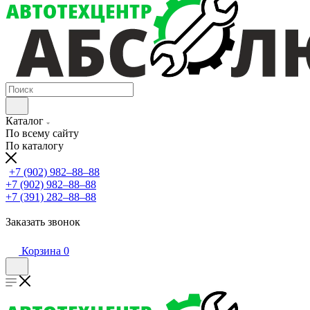
Каталог
По всему сайту
По каталогу
+7 (902) 982‒88‒88
+7 (902) 982‒88‒88
+7 (391) 282‒88‒88
Заказать звонок
Корзина
0