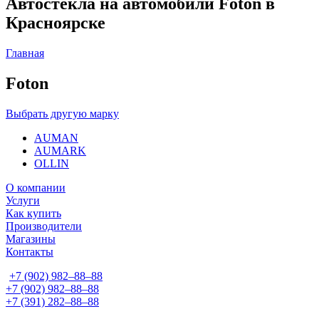
Автостекла на автомобили Foton в
Красноярске
Главная
Foton
Выбрать другую марку
AUMAN
AUMARK
OLLIN
О компании
Услуги
Как купить
Производители
Магазины
Контакты
+7 (902) 982‒88‒88
+7 (902) 982‒88‒88
+7 (391) 282‒88‒88