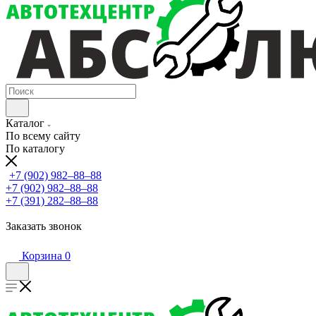
Каталог
По всему сайту
По каталогу
+7 (902) 982‒88‒88
+7 (902) 982‒88‒88
+7 (391) 282‒88‒88
Заказать звонок
Корзина
0