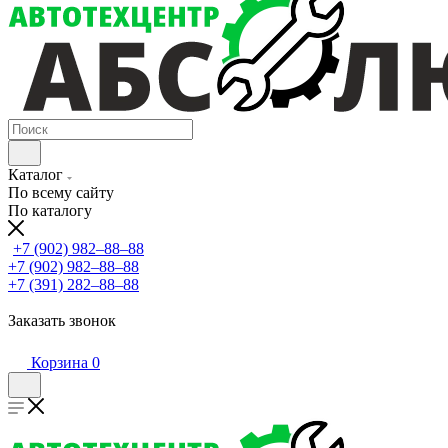
Каталог
По всему сайту
По каталогу
+7 (902) 982‒88‒88
+7 (902) 982‒88‒88
+7 (391) 282‒88‒88
Заказать звонок
Корзина
0