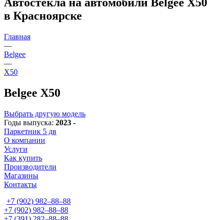
Автостекла на автомобили Belgee X50
в Красноярске
Главная
—
Belgee
—
X50
Belgee X50
Выбрать другую модель
Годы выпуска:
2023 -
Паркетник 5 дв
О компании
Услуги
Как купить
Производители
Магазины
Контакты
+7 (902) 982‒88‒88
+7 (902) 982‒88‒88
+7 (391) 282‒88‒88