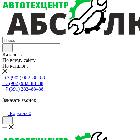
Каталог
По всему сайту
По каталогу
+7 (902) 982‒88‒88
+7 (902) 982‒88‒88
+7 (391) 282‒88‒88
Заказать звонок
Корзина
0