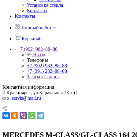
Установка стекла
Контакты
Контакты
Личный кабинет
Корзина
0
+7 (902) 982‒88‒88
Назад
Телефоны
+7 (902) 982‒88‒88
+7 (391) 282‒88‒88
Заказать звонок
Контактная информация
Красноярск, ул.Караульная 13. ст1
x_servis@mail.ru
MERCEDES M-CLASS/GL-CLASS 164 20