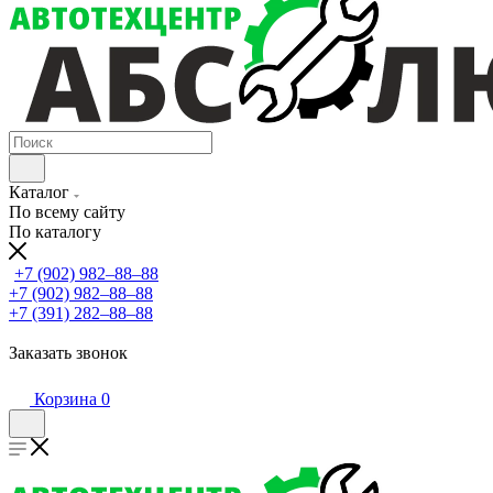
Каталог
По всему сайту
По каталогу
+7 (902) 982‒88‒88
+7 (902) 982‒88‒88
+7 (391) 282‒88‒88
Заказать звонок
Корзина
0