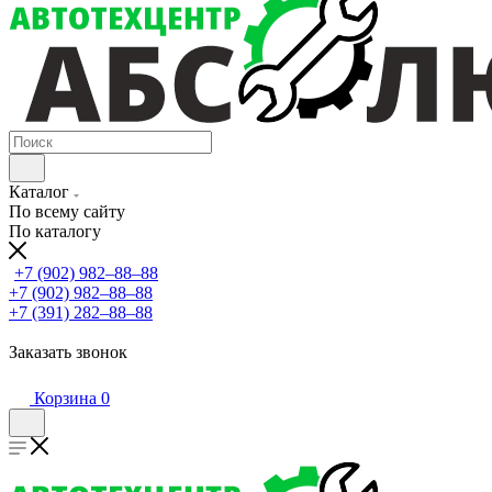
Каталог
По всему сайту
По каталогу
+7 (902) 982‒88‒88
+7 (902) 982‒88‒88
+7 (391) 282‒88‒88
Заказать звонок
Корзина
0