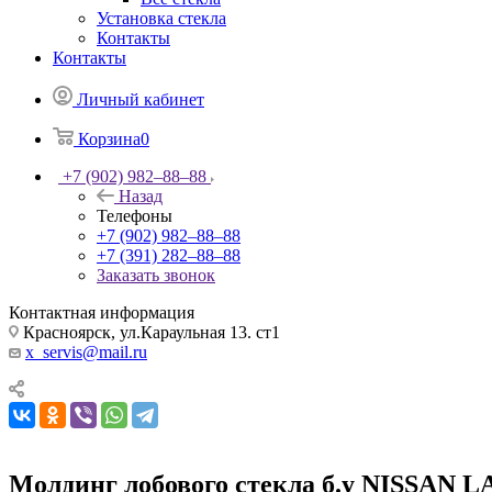
Установка стекла
Контакты
Контакты
Личный кабинет
Корзина
0
+7 (902) 982‒88‒88
Назад
Телефоны
+7 (902) 982‒88‒88
+7 (391) 282‒88‒88
Заказать звонок
Контактная информация
Красноярск, ул.Караульная 13. ст1
x_servis@mail.ru
Молдинг лобового стекла б.у NISSAN 